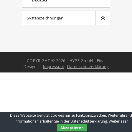
Systemzeichnungen
FA-HYPE Faltladen 8-flüglig
gegenläufig schließend
FA-HYPE Faltladen 4-flüglig links
schließend
COPYRIGHT © 2026 - HYPE GmbH - Final
FA-HYPE Faltladen 4-flüglig rechts
Design |
Impressum
Datenschutzerklärung
schließend
FA-HYPE Faltladen 4-flüglig
gegenläufig schließend
FA-HYPE Faltladen 2-flüglig links
schließend
FA-HYPE Faltladen 2-flüglig rechts
Diese Webseite benutzt Cookies nur zu Funktionszwecken. Weiterführen
schließend
Informationen erhalten Sie in der Datenschutzerklärung.
Weiterlesen
.
FA-HYPE Faltladen Typ FA-R
Akzeptieren