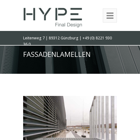
Leitenweg 7 | 89312 Günzburg | +49 (0) 8221 930
36 0
FASSADENLAMELLEN