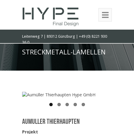
Leitenweg 7 | 89312 Günzburg | +49 (0) 8221 930
36 0
STRECKMETALL-LAMELLEN
Aumüller Thierhaupten
Projekt